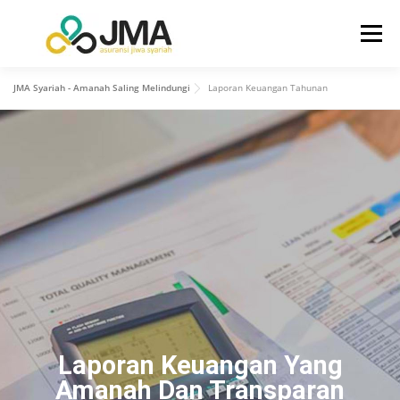
Menu
JMA Syariah - Amanah Saling Melindungi
Laporan Keuangan Tahunan
BERANDA
TENTANG KAMI
HUBUNGAN INVESTOR
PRODUK
LAYANAN
INFO
KONTAK KAMI
Laporan Keuangan Yang
Amanah Dan Transparan