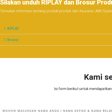
Silakan unduh RIPLAY dan Brosur Prod
Temukan informasi tentang produk-produk dari Asuransi JMA Syari
RIPLAY
Brosur
Kami s
Isi form berikut untuk mendapatkan
MOHON MASUKKAN NAMA ANDA ( NAMA DEPAN & NAMA BEL