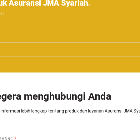
uk Asuransi JMA Syariah.
ah
egera menghubungi Anda
 informasi lebih lengkap tentang produk dan layanan Asuransi JMA Sy
AKANG)
*