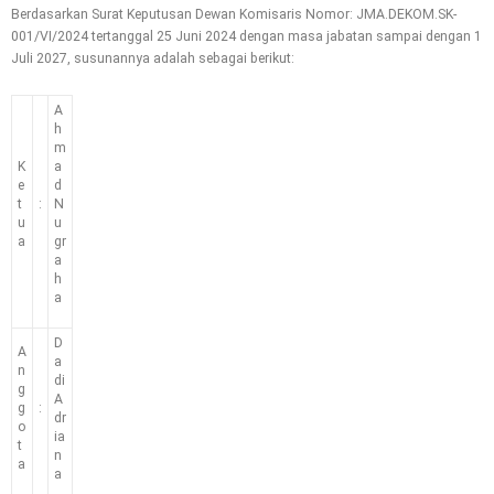
Berdasarkan Surat Keputusan Dewan Komisaris Nomor: JMA.DEKOM.SK-
001/VI/2024 tertanggal 25 Juni 2024 dengan masa jabatan sampai dengan 1
Juli 2027, susunannya adalah sebagai berikut:
A
h
m
K
a
e
d
t
:
N
u
u
a
gr
a
h
a
D
A
a
n
di
g
A
g
:
dr
o
ia
t
n
a
a