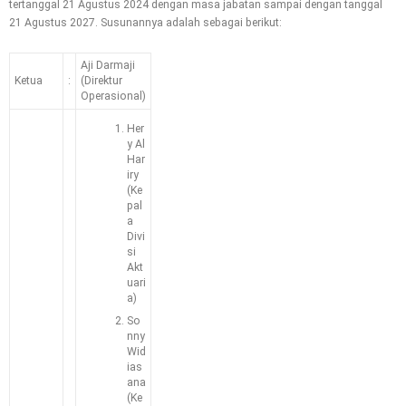
tertanggal 21 Agustus 2024 dengan masa jabatan sampai dengan tanggal
21 Agustus 2027. Susunannya adalah sebagai berikut:
Aji Darmaji
Ketua
:
(Direktur
Operasional)
Her
y Al
Har
iry
(Ke
pal
a
Divi
si
Akt
uari
a)
So
nny
Wid
ias
ana
(Ke