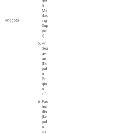
gia
n
Ma
rket
Anggota
:
ing
Sup
por
t)
Ari
Seti
aw
an
(Ke
pal
a
Ba
gia
n
IT)
Fac
hru
din
(Ke
pal
a
Ba