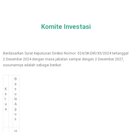
Komite Investasi
Berdasarkan Surat Keputusan Direksi Nomor: 024/SK-DIR/XII/2024 tertanggal
2 Desember 2024 dengan masa jabatan sampai dengan 2 Desember 2027,
susunannya adalah sebagai berikut:
B
a
K
s
e
u
t
:
ki
u
A
a
g
u
s
H