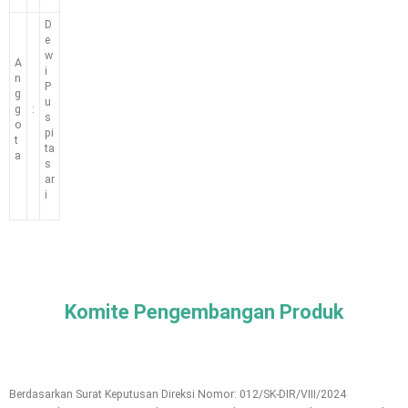
D
e
w
A
i
n
P
g
u
g
:
s
o
pi
t
ta
a
s
ar
i
Komite Pengembangan Produk
Berdasarkan Surat Keputusan Direksi Nomor: 012/SK-DIR/VIII/2024