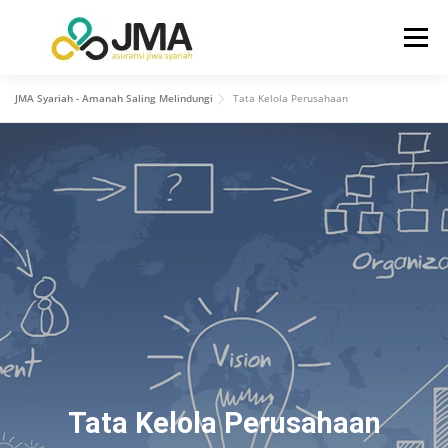
Menu
JMA Syariah - Amanah Saling Melindungi
Tata Kelola Perusahaan
BERANDA
TENTANG KAMI
HUBUNGAN INVESTOR
PRODUK
LAYANAN
INFO
KONTAK KAMI
Tata Kelola Perusahaan