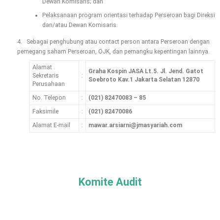
Dewan Komisaris; dan
Pelaksanaan program orientasi terhadap Perseroan bagi Direksi
dan/atau Dewan Komisaris.
4. Sebagai penghubung atau contact person antara Perseroan dengan
pemegang saham Perseroan, OJK, dan pemangku kepentingan lainnya.
Alamat
Graha Kospin JASA Lt.5. Jl. Jend. Gatot
Sekretaris
:
Soebroto Kav.1 Jakarta Selatan 12870
Perusahaan
No. Telepon
:
(021) 82470083 – 85
Faksimile
:
(021) 82470086
Alamat E-mail
:
mawar.arsiarni@jmasyariah.com
Komite Audit