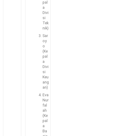
pal
a
Divi
si
Tek
nik)
Sar
oy
o
(Ke
pal
a
Divi
si
Keu
ang
an)
Eva
Nur
fal
ah
(Ke
pal
a
Ba