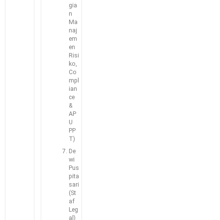
gia
n
Ma
naj
em
en
Risi
ko,
Co
mpl
ian
ce
&
AP
U
PP
T)
De
wi
Pus
pita
sari
(St
af
Leg
al)