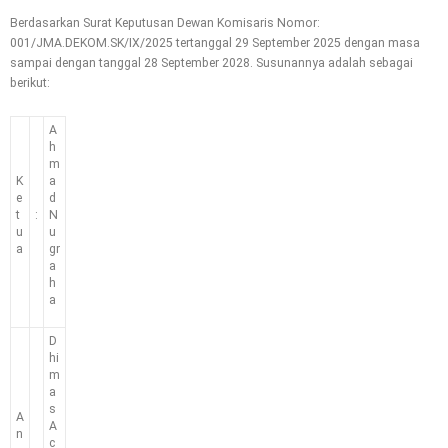
Berdasarkan Surat Keputusan Dewan Komisaris Nomor:
001/JMA.DEKOM.SK/IX/2025 tertanggal 29 September 2025 dengan masa
sampai dengan tanggal 28 September 2028. Susunannya adalah sebagai
berikut:
A
h
m
K
a
e
d
t
:
N
u
u
a
gr
a
h
a
D
hi
m
a
s
A
A
n
c