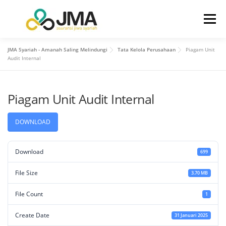
Menu
JMA Syariah - Amanah Saling Melindungi
Tata Kelola Perusahaan
Piagam Unit
BERANDA
TENTANG KAMI
Audit Internal
Piagam Unit Audit Internal
HUBUNGAN INVESTOR
PRODUK
LAYANAN
DOWNLOAD
INFO
KONTAK KAMI
Download
699
File Size
3.70 MB
File Count
1
Create Date
31 Januari 2025