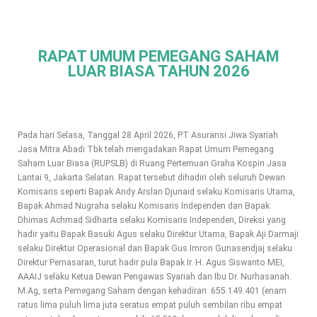
RAPAT UMUM PEMEGANG SAHAM
LUAR BIASA TAHUN 2026
Pada hari Selasa, Tanggal 28 April 2026, PT Asuransi Jiwa Syariah
Jasa Mitra Abadi Tbk telah mengadakan Rapat Umum Pemegang
Saham Luar Biasa (RUPSLB) di Ruang Pertemuan Graha Kospin Jasa
Lantai 9, Jakarta Selatan. Rapat tersebut dihadiri oleh seluruh Dewan
Komisaris seperti Bapak Andy Arslan Djunaid selaku Komisaris Utama,
Bapak Ahmad Nugraha selaku Komisaris Independen dan Bapak
Dhimas Achmad Sidharta selaku Komisaris Independen, Direksi yang
hadir yaitu Bapak Basuki Agus selaku Direktur Utama, Bapak Aji Darmaji
selaku Direktur Operasional dan Bapak Gus Imron Gunasendjaj selaku
Direktur Pemasaran, turut hadir pula Bapak Ir. H. Agus Siswanto MEI,
AAAIJ selaku Ketua Dewan Pengawas Syariah dan Ibu Dr. Nurhasanah.
M.Ag, serta Pemegang Saham dengan kehadiran 655.149.401 (enam
ratus lima puluh lima juta seratus empat puluh sembilan ribu empat