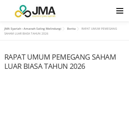
Menu
JMA Syariah - Amanah Saling Melindungi
Berita
RAPAT UMUM PEMEGANG
BERANDA
TENTANG KAMI
SAHAM LUAR BIASA TAHUN 2026
RAPAT UMUM PEMEGANG SAHAM
HUBUNGAN INVESTOR
PRODUK
LAYANAN
LUAR BIASA TAHUN 2026
INFO
KONTAK KAMI