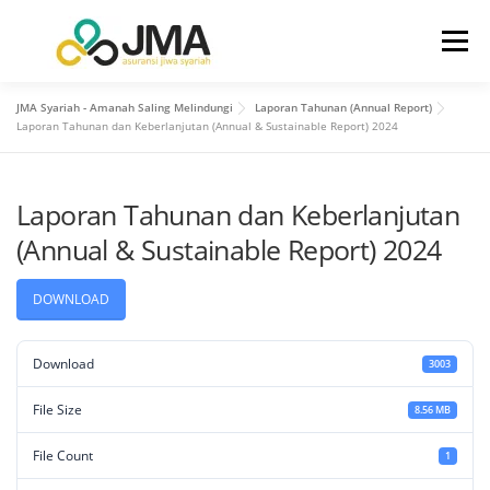
Menu
JMA Syariah - Amanah Saling Melindungi
Laporan Tahunan (Annual Report)
BERANDA
TENTANG KAMI
Laporan Tahunan dan Keberlanjutan (Annual & Sustainable Report) 2024
Laporan Tahunan dan Keberlanjutan
HUBUNGAN INVESTOR
PRODUK
LAYANAN
(Annual & Sustainable Report) 2024
INFO
KONTAK KAMI
DOWNLOAD
Download
3003
File Size
8.56 MB
File Count
1