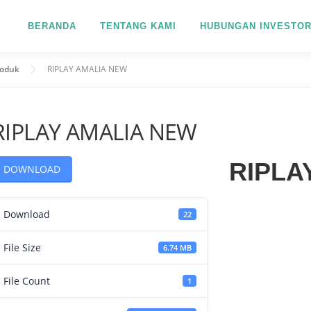
BERANDA
TENTANG KAMI
HUBUNGAN INVESTO
roduk
RIPLAY AMALIA NEW
RIPLAY AMALIA NEW
RIPLA
DOWNLOAD
Download
22
File Size
6.74 MB
File Count
1