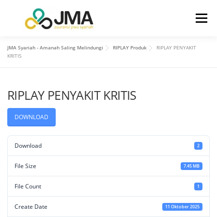
Menu
JMA Syariah - Amanah Saling Melindungi
RIPLAY Produk
RIPLAY PENYAKIT
BERANDA
TENTANG KAMI
KRITIS
RIPLAY PENYAKIT KRITIS
HUBUNGAN INVESTOR
PRODUK
LAYANAN
DOWNLOAD
INFO
KONTAK KAMI
Download
2
File Size
7.45 MB
File Count
1
Create Date
11 Oktober 2025