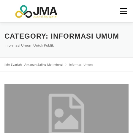
Menu
BERANDA
TENTANG KAMI
CATEGORY:
INFORMASI UMUM
Informasi Umum Untuk Publik
HUBUNGAN INVESTOR
PRODUK
LAYANAN
JMA Syariah - Amanah Saling Melindungi
Informasi Umum
INFO
KONTAK KAMI