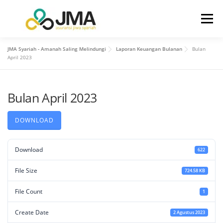
Menu
JMA Syariah - Amanah Saling Melindungi
Laporan Keuangan Bulanan
Bulan
BERANDA
TENTANG KAMI
April 2023
Bulan April 2023
HUBUNGAN INVESTOR
PRODUK
LAYANAN
DOWNLOAD
INFO
KONTAK KAMI
Download
622
File Size
724.58 KB
File Count
1
Create Date
2 Agustus 2023