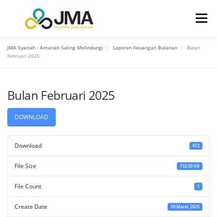
Menu
JMA Syariah - Amanah Saling Melindungi
Laporan Keuangan Bulanan
Bulan
BERANDA
TENTANG KAMI
Februari 2025
Bulan Februari 2025
HUBUNGAN INVESTOR
PRODUK
LAYANAN
DOWNLOAD
INFO
KONTAK KAMI
Download
472
File Size
732.50 KB
File Count
1
Create Date
10 Maret 2025