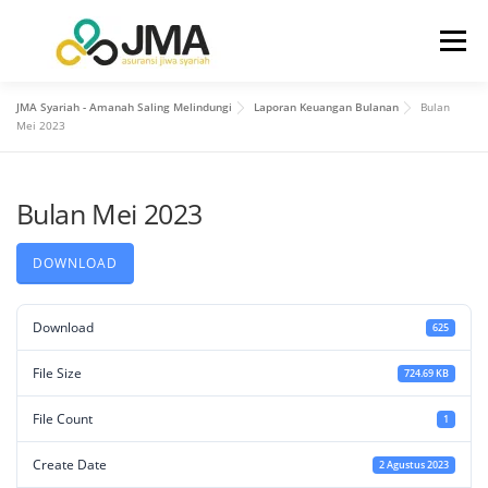
Menu
JMA Syariah - Amanah Saling Melindungi
Laporan Keuangan Bulanan
Bulan
BERANDA
TENTANG KAMI
Mei 2023
Bulan Mei 2023
HUBUNGAN INVESTOR
PRODUK
LAYANAN
DOWNLOAD
INFO
KONTAK KAMI
Download
625
File Size
724.69 KB
File Count
1
Create Date
2 Agustus 2023