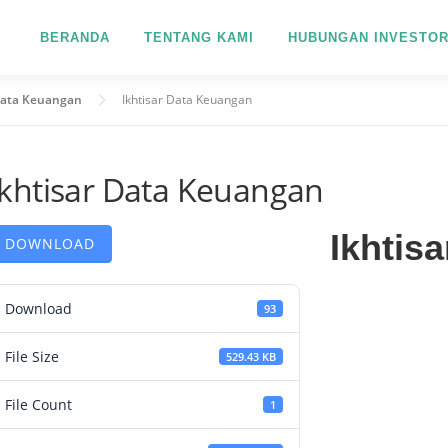
BERANDA
TENTANG KAMI
HUBUNGAN INVESTO
Data Keuangan
Ikhtisar Data Keuangan
Ikhtisar Data Keuangan
Ikhtis
DOWNLOAD
Download
93
File Size
529.43 KB
File Count
1