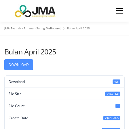
Menu
JMA Syariah - Amanah Saling Melindungi
Bulan April 2025
BERANDA
TENTANG KAMI
Bulan April 2025
HUBUNGAN INVESTOR
PRODUK
LAYANAN
DOWNLOAD
INFO
KONTAK KAMI
Download
425
File Size
748.51 KB
File Count
1
Create Date
2 Juni 2025