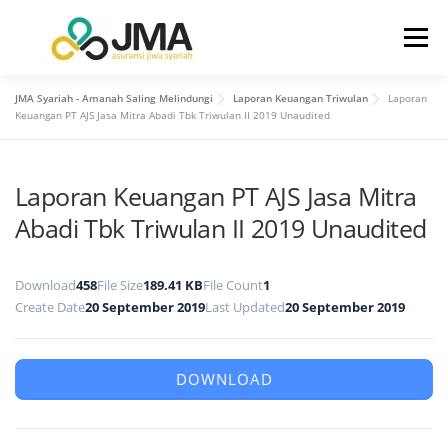
Menu
JMA Syariah - Amanah Saling Melindungi
Laporan Keuangan Triwulan
Laporan
BERANDA
TENTANG KAMI
Keuangan PT AJS Jasa Mitra Abadi Tbk Triwulan II 2019 Unaudited
Laporan Keuangan PT AJS Jasa Mitra
HUBUNGAN INVESTOR
PRODUK
LAYANAN
Abadi Tbk Triwulan II 2019 Unaudited
INFO
KONTAK KAMI
Download
458
File Size
189.41 KB
File Count
1
Create Date
20 September 2019
Last Updated
20 September 2019
DOWNLOAD