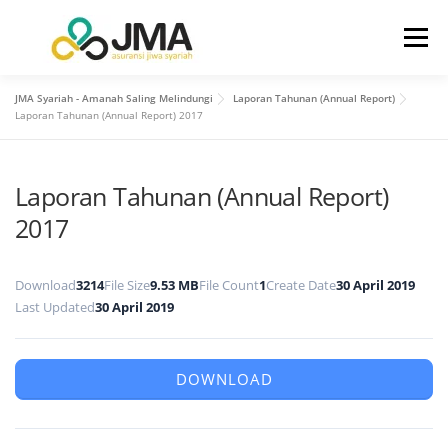
Menu
JMA Syariah - Amanah Saling Melindungi
Laporan Tahunan (Annual Report)
BERANDA
TENTANG KAMI
Laporan Tahunan (Annual Report) 2017
Laporan Tahunan (Annual Report)
HUBUNGAN INVESTOR
PRODUK
LAYANAN
2017
INFO
KONTAK KAMI
Download
3214
File Size
9.53 MB
File Count
1
Create Date
30 April 2019
Last Updated
30 April 2019
DOWNLOAD