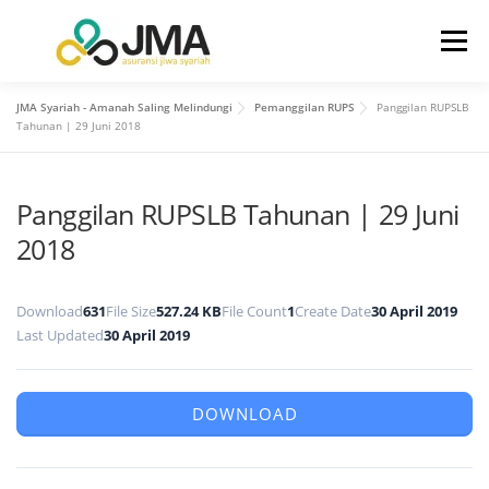
Menu
JMA Syariah - Amanah Saling Melindungi
Pemanggilan RUPS
Panggilan RUPSLB
BERANDA
TENTANG KAMI
Tahunan | 29 Juni 2018
Panggilan RUPSLB Tahunan | 29 Juni
HUBUNGAN INVESTOR
PRODUK
LAYANAN
2018
INFO
KONTAK KAMI
Download
631
File Size
527.24 KB
File Count
1
Create Date
30 April 2019
Last Updated
30 April 2019
DOWNLOAD